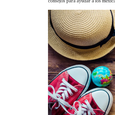
consejos para ayudar a los mexic
PARA
AHORRAR
TIEMPO
Y
DINERO
EN
2022