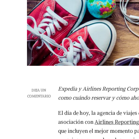
Expedia y Airlines Reporting Corp
DEJA UN
COMENTARIO
como cuándo reservar y cómo aho
EN
12
El día de hoy, la agencia de viaje
TIPS
DE
asociación con
Airlines Reportin
VIAJE
que incluyen el mejor momento par
DE
EXPEDIA