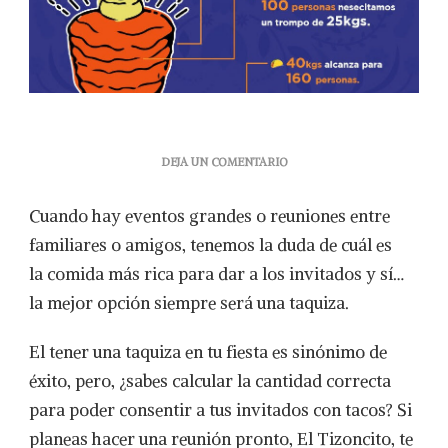
EN
DEJA UN COMENTARIO
¿TENDRÁS
UNA
Cuando hay eventos grandes o reuniones entre
TAQUIZA
PRONTO?
familiares o amigos, tenemos la duda de cuál es
CALCULA
la comida más rica para dar a los invitados y sí…
LA
CANTIDAD
la mejor opción siempre será una taquiza.
DE
CARNE
El tener una taquiza en tu fiesta es sinónimo de
QUE
NECESITAS
éxito, pero, ¿sabes calcular la cantidad correcta
para poder consentir a tus invitados con tacos? Si
planeas hacer una reunión pronto, El Tizoncito, te