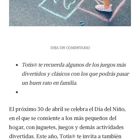
EN
DEJA UN COMENTARIO
REVIVE
EL
Totis® te recuerda algunos de los juegos más
NIÑO
QUE
divertidos y clásicos con los que podrás pasar
LLEVAS
un buen rato en familia.
DENTRO:
JUEGOS
CLÁSICOS
PARA
CELEBRAR
El próximo 30 de abril se celebra el Día del Niño,
EL
en el que se consiente a los más pequeños del
DÍA
DEL
hogar, con juguetes, juegos y demás actividades
NIÑO
divertidas. Este año, Totis® te invita a también
CON