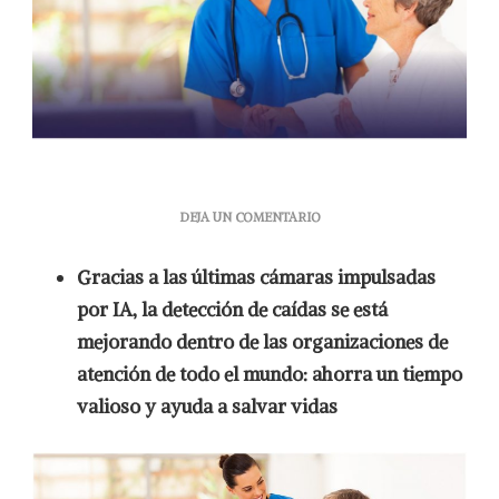
EN
DEJA UN COMENTARIO
PREVENCIÓN
DE
Gracias a las últimas cámaras impulsadas
ACCIDENTES
EN
por IA, la detección de caídas se está
EL
mejorando dentro de las organizaciones de
ADULTO
MAYOR
atención de todo el mundo: ahorra un tiempo
CON
valioso y ayuda a salvar vidas
CÁMARAS
DE
DETECCIÓN
DE
CAÍDAS