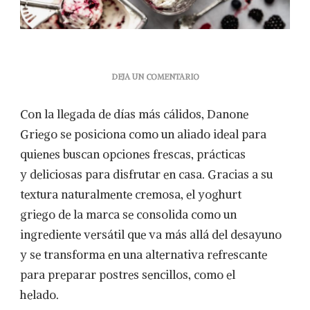
EN
DEJA UN COMENTARIO
PREPARA
UN
Con la llegada de días más cálidos, Danone
HELADO
QUE
Griego se posiciona como un aliado ideal para
CUIDA
quienes buscan opciones frescas, prácticas
DE
TI:
y deliciosas para disfrutar en casa. Gracias a su
CREMOSO,
textura naturalmente cremosa, el yoghurt
DESLACTOSADO,
CON
griego de la marca se consolida como un
PROTEÍNA
ingrediente versátil que va más allá del desayuno
Y
DELICIOSO
y se transforma en una alternativa refrescante
para preparar postres sencillos, como el
helado.