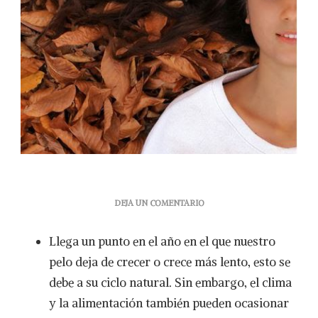
EN
DEJA UN COMENTARIO
¿POR
QUÉ
Llega un punto en el año en el que nuestro
EL
OTOÑO
pelo deja de crecer o crece más lento, esto se
AFECTA
debe a su ciclo natural. Sin embargo, el clima
EL
CRECIMIENTO
y la alimentación también pueden ocasionar
CAPILAR?