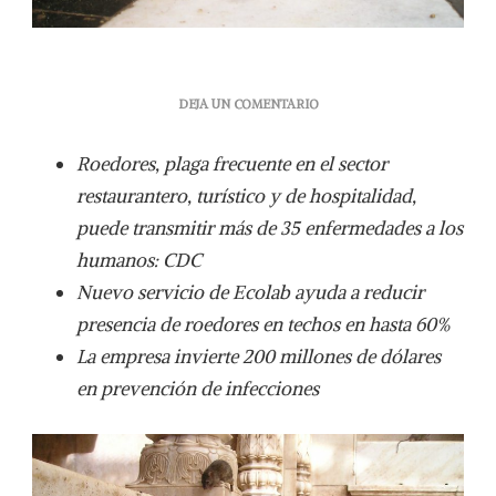
EN
DEJA UN COMENTARIO
PLAGAS
E
Roedores, plaga frecuente en el sector
INFECCIONES
DAÑAN
restaurantero, turístico y de hospitalidad,
REPUTACIÓN
puede transmitir más de 35 enfermedades a los
DE
ESTABLECIMIENTOS:
humanos: CDC
ECOLAB
Nuevo servicio de Ecolab ayuda a reducir
presencia de roedores en techos en hasta 60%
La empresa invierte 200 millones de dólares
en prevención de infecciones