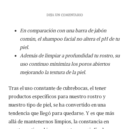
EN
DEJA UN COMENTARIO
¿PIEL
GRASA?
En comparación con una barra de jabón
5
RAZONES
común, el shampoo facial no altera el pH de tu
PARA
piel.
USAR
SHAMPOO
Además de limpiar a profundidad tu rostro, su
FACIAL
uso continuo minimiza los poros abiertos
mejorando la textura de la piel.
Tras el uso constante de cubrebocas, el tener
productos específicos para nuestro rostro y
nuestro tipo de piel, se ha convertido en una
tendencia que llegó para quedarse. Y es que más
allá de mantenernos limpios, la constancia en