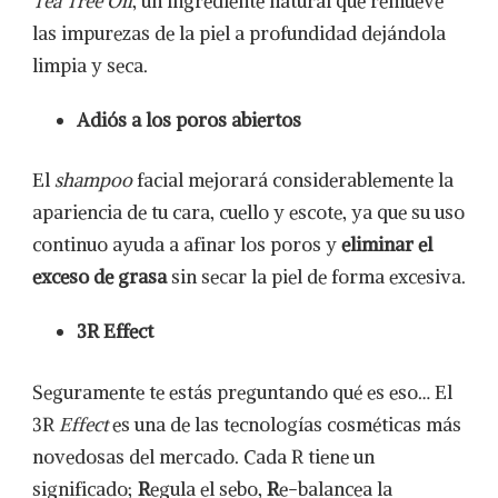
Tea Tree Oil
, un ingrediente natural que remueve
las impurezas de la piel a profundidad dejándola
limpia y seca.
Adiós a los poros abiertos
El
shampoo
facial mejorará considerablemente la
apariencia de tu cara, cuello y escote, ya que su uso
continuo ayuda a afinar los poros y
eliminar el
exceso de grasa
sin secar la piel de forma excesiva.
3R Effect
Seguramente te estás preguntando qué es eso… El
3R
Effect
es una de las tecnologías cosméticas más
novedosas del mercado. Cada R tiene un
significado;
R
egula el sebo,
R
e-balancea la