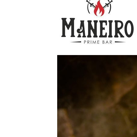
EN
PESCADOS,
MARISCOS
Y
LA
MEJOR
MIXOLOGÍA
DE
AUTOR,
PARA
DISFRUTAR
DEL
VERANO
EN
MANEIRO
PRIME
BAR