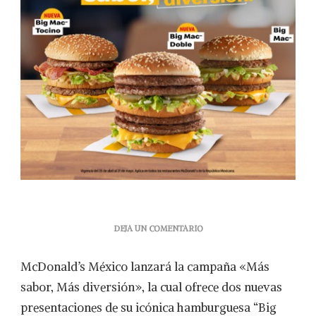
EN
DEJA UN COMENTARIO
MCDONALD’S
LANZA
McDonald’s México lanzará la campaña «Más
DOS
NUEVAS
sabor, Más diversión», la cual ofrece dos nuevas
VERSIONES
presentaciones de su icónica hamburguesa “Big
DE