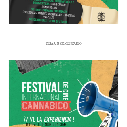
EN
DEJA UN COMENTARIO
LLEGA
LA
CUARTA
EDICIÓN
DEL
FESTIVAL
INTERNACIONAL
DE
CINE
CANNÁBICO
EN
LA
CDMX