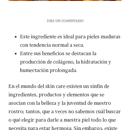
EN
DEJA UN COMENTARIO
JALEA
REAL:
Este ingrediente es ideal para pieles maduras
EL
INGREDIENTE
con tendencia normal a seca.
ESTRELLA
Entre sus beneficios se destacan la
EN
TU
producción de colágeno, la hidratación y
RUTINA
humectación prolongada.
FACIAL
En el mundo del skin care existen un sinfín de
ingredientes, productos y elementos que se
asocian con la belleza y la juventud de nuestro
rostro; tantos, que a veces no sabemos cuál buscar
o qué elegir para darle a nuestra piel todo lo que
necesita para estar hermosa. Sin embargo, existe