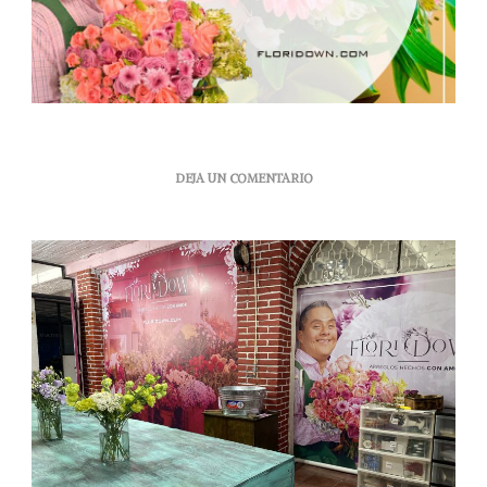
EN
DEJA UN COMENTARIO
INAUGURAN
FLORIDOWN,
LA
FLORERÍA
QUE
OFRECE
CAPACITACIÓN
Y
EMPLEO
A
PERSONAS
CON
SÍNDROME
DE