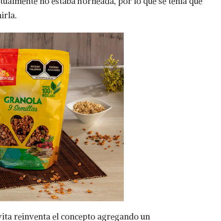
ctualmente no estaba horneada, por lo que se tenía que
irla.
ita reinventa el concepto agregando un