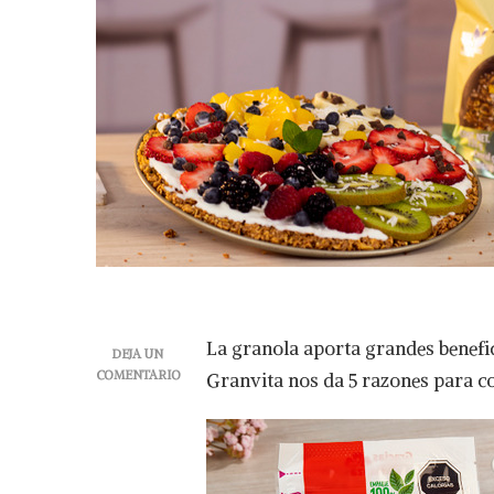
La granola aporta grandes benefic
DEJA UN
COMENTARIO
Granvita nos da 5 razones para c
EN
GRANOLA,
IDEAL
PARA
LA