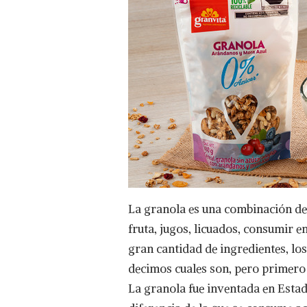
RECUPERACIÓN
MUSCULAR
Y
DISMINUCIÓN
DEL
COLESTEROL.
CONOCE
MÁS
BENEFICIOS
DE
ESTE
DELICIOSO
ALIMENTO.
La granola es una combinación de 
fruta, jugos, licuados, consumir e
gran cantidad de ingredientes, lo
decimos cuales son, pero primero 
La granola fue inventada en Estad