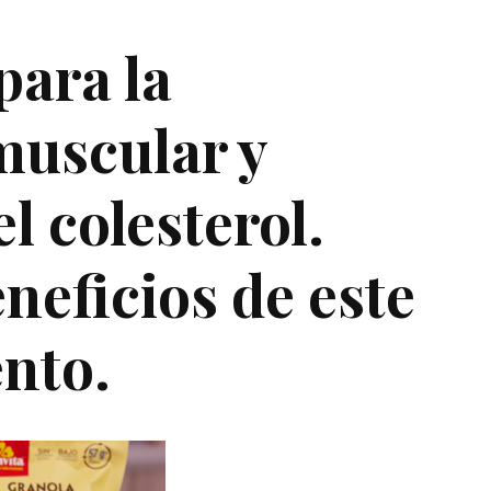
para la
muscular y
l colesterol.
eficios de este
ento.