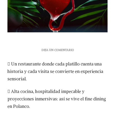
EN
DEJA UN COMENTARIO
ENCANTO
FUEGO
 Un restaurante donde cada platillo cuenta una
&
MAR:
historia y cada visita se convierte en experiencia
EL
sensorial.
FINE
DINING
DE
 Alta cocina, hospitalidad impecable y
MASARYK
proyecciones inmersivas: así se vive el fine dining
QUE
REINVENTA
en Polanco.
LA
EXPERIENCIA