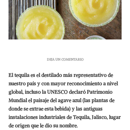
EN
DEJA UN COMENTARIO
CELEBRA
EL
El tequila es el
destilado más representativo de
DÍA
DEL
nuestro país
y con mayor reconocimiento a nivel
TEQUILA
global, incluso la UNESCO declaró Patrimonio
CON
ESTAS
Mundial el paisaje del agave azul (las plantas de
TRES
donde se extrae esta bebida) y las antiguas
RECETAS
instalaciones industriales de Tequila, Jalisco, lugar
de origen que le dio su nombre.