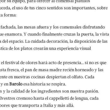
r su equipo, para ofrecer al comensal platillos
uceda, el uso de tus cinco sentidos son importantes, sobre
ta forma:
su fachada, las mesas afuera y los comensales disfrutando
que enamora. Y cuando finalmente cruzas la puerta, la vista
a del espacio. La cuidada decoración, la disposición de las
tica de los platos crearán una experiencia visual
 el festival de olores hará acto de presencia… si no es que
asta fresca, el pan de masa madre recién horneado y las
ente en nuestras cocinas despiertan el olfato. Cada
, y en
Barolo
esa historia se respira.
s y la calidad de los ingredientes son nuestra pasión.
lvestres cremoso hasta el cappelletti de lengua, cada
ores que transporta a Italia y más allá.