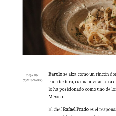
Barolo
se alza como un rincón don
DEJA UN
COMENTARIO
cada textura, es una invitación a 
EN
lo ha posicionado como uno de lo
BAROLO:
UNA
México.
DELICIOSA
EXPERIENCIA
El chef
Rafael Prado
es el responsa
PARA
TUS