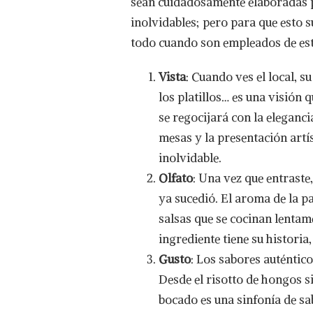
sean cuidadosamente elaboradas po
CINCO
inolvidables; pero para que esto s
SENTIDOS
todo cuando son empleados de es
Vista
: Cuando ves el local, 
los platillos… es una visión 
se regocijará con la eleganci
mesas y la presentación artís
inolvidable.
Olfato
: Una vez que entraste,
ya sucedió. El aroma de la p
salsas que se cocinan lentam
ingrediente tiene su historia
Gusto
: Los sabores auténtico
Desde el risotto de hongos si
bocado es una sinfonía de sab