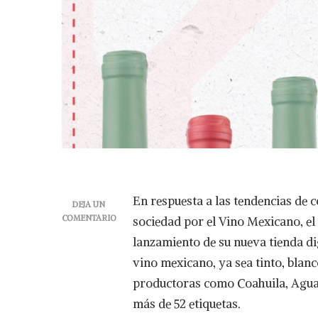
En respuesta a las tendencias de 
DEJA UN
COMENTARIO
sociedad por el Vino Mexicano, el
EN
lanzamiento de su nueva tienda di
ADQUIERE
TUS
vino mexicano, ya sea tinto, blan
VINOS
productoras como Coahuila, Aguasc
FAVORITOS
CON
más de 52 etiquetas.
UN