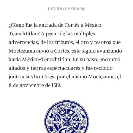
EN
DEJA UN COMENTARIO
500
AÑOS
¿Cómo fue la entrada de Cortés a México-
DE
CONQUISTA
Tenochtitlan? A pesar de las múltiples
Y
advertencias, de los tributos, el oro y tesoros que
MESTIZAJE
CULINARIO
Moctezuma envió a Cortés, este siguió avanzando
hacia México-Tenochtitlan. En su paso, encontró
aliados y tierras espectaculares y fue recibido
junto a sus hombres, por el mismo Moctezuma, el
8 de noviembre de 1519.