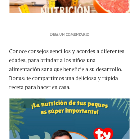
EN
DEJA UN COMENTARIO
5
TIPS
Conoce consejos sencillos y acordes a diferentes
INFALIBLES
PARA
edades, para brindar a los niños una
ALIMENTAR
alimentación sana que beneficie a su desarrollo.
SANAMENTE
A
Bonus: te compartimos una deliciosa y rápida
TU
receta para hacer en casa.
PEQUEÑ@