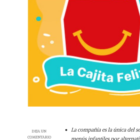
La compañía es la única del se
DEJA UN
COMENTARIO
menús infantiles por alterna