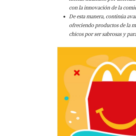
EN
con la innovación de la comi
ARCOS
DORADOS
De esta manera, continúa ava
ELIMINA
ofreciendo productos de la má
LOS
COLORANTES
chicos por ser sabrosas y para
Y
SABORIZANTES
ARTIFICIALES
DE
LOS
PRODUCTOS
DE
LA
CAJITA
FELIZ®
DE
MCDONALD’S